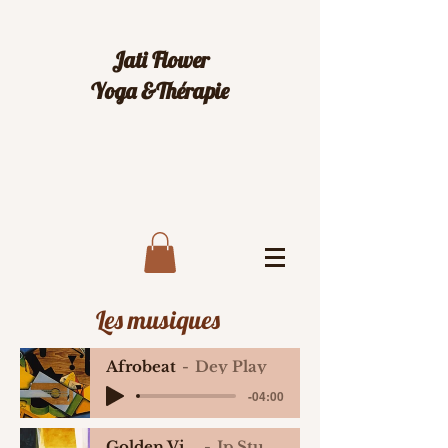
Jati Flower
Yoga &Thérapie
Les musiques
Afrobeat
Dey Play
-04:00
Golden Vibe
Ip Studio