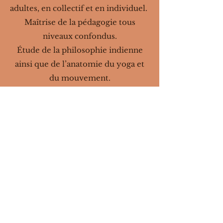
adultes, en collectif et en individuel.
Maîtrise de la pédagogie tous
niveaux confondus.
Étude de la philosophie indienne
ainsi que de l’anatomie du yoga et
du mouvement.
2017
Yoga Pré et Post Natal Institut de
Gasquet Paris.
Le yoga pré et post natal suit la
méthode du Dr De Gasquet pour
bien vivre sa grossesse et vous
réapproprier ensuite votre corps en