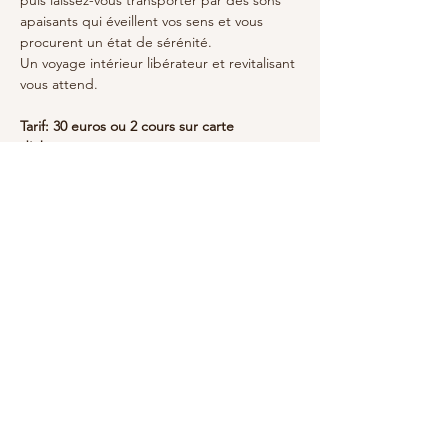
apaisants qui éveillent vos sens et vous 
procurent un état de sérénité.
Un voyage intérieur libérateur et revitalisant 
vous attend.
Tarif: 30 euros ou 2 cours sur carte 
d'abonnement 
Partager cet événement
Fériel
Jati Flower Yoga&Thérapie
jatifloweryoga@gmail.com
jatiflowertherapie@gmail.com