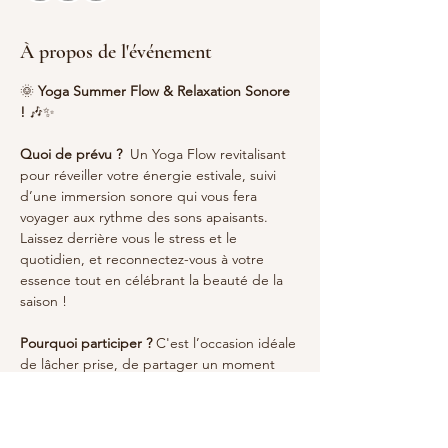
À propos de l'événement
🌞 
Yoga Summer Flow & Relaxation Sonore 
!
 🎶✨ 
Quoi de prévu ?
  Un Yoga Flow revitalisant 
pour réveiller votre énergie estivale, suivi 
d’une immersion sonore qui vous fera 
voyager aux rythme des sons apaisants. 
Laissez derrière vous le stress et le 
quotidien, et reconnectez-vous à votre 
essence tout en célébrant la beauté de la 
saison !
Pourquoi participer ?
 C'est l’occasion idéale 
de lâcher prise, de partager un moment 
convivial et de vous laisser inspirer par la 
magie de l’été. 
Réservez votre place et faites le plein de 